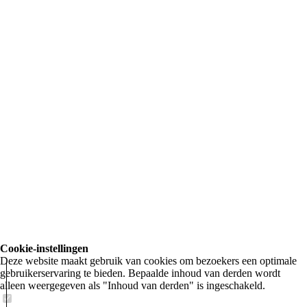
Cookie-instellingen
20230707_060301
Deze website maakt gebruik van cookies om bezoekers een optimale
gebruikerservaring te bieden. Bepaalde inhoud van derden wordt
alleen weergegeven als "Inhoud van derden" is ingeschakeld.