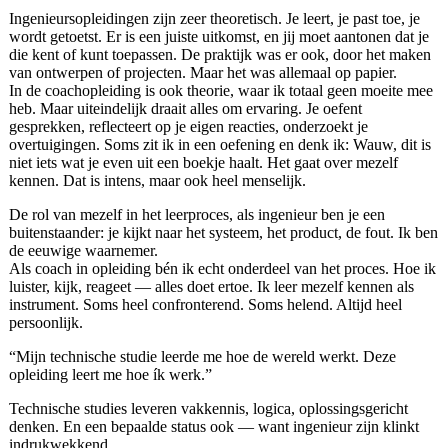
Ingenieursopleidingen zijn zeer theoretisch. Je leert, je past toe, je
wordt getoetst. Er is een juiste uitkomst, en jij moet aantonen dat je
die kent of kunt toepassen. De praktijk was er ook, door het maken
van ontwerpen of projecten. Maar het was allemaal op papier.
In de coachopleiding is ook theorie, waar ik totaal geen moeite mee
heb. Maar uiteindelijk draait alles om ervaring. Je oefent
gesprekken, reflecteert op je eigen reacties, onderzoekt je
overtuigingen. Soms zit ik in een oefening en denk ik: Wauw, dit is
niet iets wat je even uit een boekje haalt. Het gaat over mezelf
kennen. Dat is intens, maar ook heel menselijk.
De rol van mezelf in het leerproces, als ingenieur ben je een
buitenstaander: je kijkt naar het systeem, het product, de fout. Ik ben
de eeuwige waarnemer.
Als coach in opleiding bén ik echt onderdeel van het proces. Hoe ik
luister, kijk, reageet — alles doet ertoe. Ik leer mezelf kennen als
instrument. Soms heel confronterend. Soms helend. Altijd heel
persoonlijk.
“Mijn technische studie leerde me hoe de wereld werkt. Deze
opleiding leert me hoe ík werk.”
Technische studies leveren vakkennis, logica, oplossingsgericht
denken. En een bepaalde status ook — want ingenieur zijn klinkt
indrukwekkend.