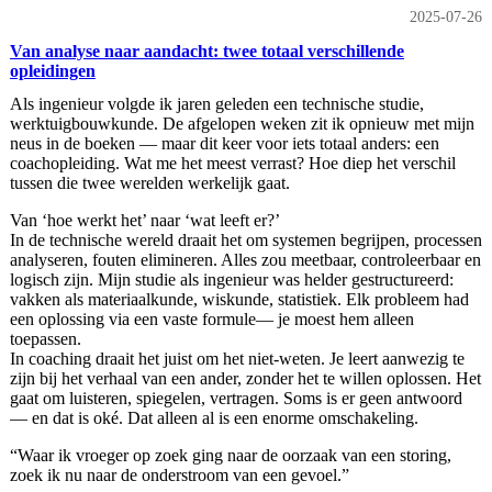
2025-07-26
Van analyse naar aandacht: twee totaal verschillende
opleidingen
Als ingenieur volgde ik jaren geleden een technische studie,
werktuigbouwkunde. De afgelopen weken zit ik opnieuw met mijn
neus in de boeken — maar dit keer voor iets totaal anders: een
coachopleiding. Wat me het meest verrast? Hoe diep het verschil
tussen die twee werelden werkelijk gaat.
Van ‘hoe werkt het’ naar ‘wat leeft er?’
In de technische wereld draait het om systemen begrijpen, processen
analyseren, fouten elimineren. Alles zou meetbaar, controleerbaar en
logisch zijn. Mijn studie als ingenieur was helder gestructureerd:
vakken als materiaalkunde, wiskunde, statistiek. Elk probleem had
een oplossing via een vaste formule— je moest hem alleen
toepassen.
In coaching draait het juist om het niet-weten. Je leert aanwezig te
zijn bij het verhaal van een ander, zonder het te willen oplossen. Het
gaat om luisteren, spiegelen, vertragen. Soms is er geen antwoord
— en dat is oké. Dat alleen al is een enorme omschakeling.
“Waar ik vroeger op zoek ging naar de oorzaak van een storing,
zoek ik nu naar de onderstroom van een gevoel.”