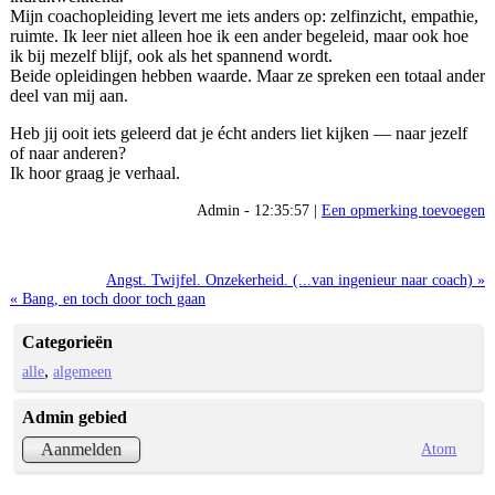
Mijn coachopleiding levert me iets anders op: zelfinzicht, empathie,
ruimte. Ik leer niet alleen hoe ik een ander begeleid, maar ook hoe
ik bij mezelf blijf, ook als het spannend wordt.
Beide opleidingen hebben waarde. Maar ze spreken een totaal ander
deel van mij aan.
Heb jij ooit iets geleerd dat je écht anders liet kijken — naar jezelf
of naar anderen?
Ik hoor graag je verhaal.
Admin - 12:35:57 |
Een opmerking toevoegen
Angst. Twijfel. Onzekerheid. (...van ingenieur naar coach) »
« Bang, en toch door toch gaan
Categorieën
alle
algemeen
Admin gebied
Atom
Aanmelden