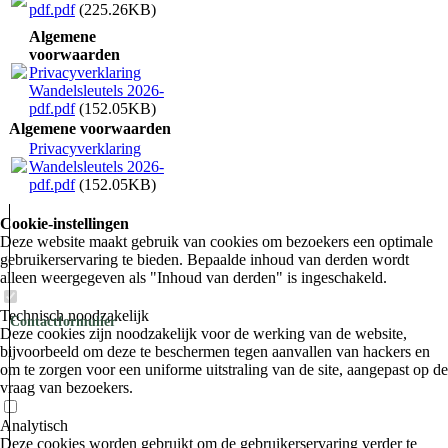
pdf.pdf
(225.26KB)
Algemene
voorwaarden
Privacyverklaring
Wandelsleutels 2026-
pdf.pdf
(152.05KB)
Algemene voorwaarden
Privacyverklaring
Wandelsleutels 2026-
pdf.pdf
(152.05KB)
Cookie-instellingen
Deze website maakt gebruik van cookies om bezoekers een optimale
gebruikerservaring te bieden. Bepaalde inhoud van derden wordt
alleen weergegeven als "Inhoud van derden" is ingeschakeld.
Technisch noodzakelijk
Contactformulier
Deze cookies zijn noodzakelijk voor de werking van de website,
bijvoorbeeld om deze te beschermen tegen aanvallen van hackers en
om te zorgen voor een uniforme uitstraling van de site, aangepast op de
vraag van bezoekers.
Analytisch
Deze cookies worden gebruikt om de gebruikerservaring verder te